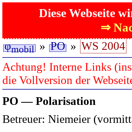
Diese Webseite wi
⇒ Nac
φ
»
PO
»
WS 2004
mobil
Achtung! Interne Links (ins
die Vollversion der Webseit
PO — Polarisation
Betreuer: Niemeier (vormitt